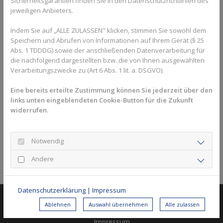
Sicherheitsgarantien finden Sie in den Datenschutzrichtlinien des
jeweiligen Anbieters.
Noch vor dem ersten Aufschlag heuer in der Medenrunde
gewann Max Lamprecht (links im Bild), Mannschaftsführer der 1.
Indem Sie auf „ALLE ZULASSEN" klicken, stimmen Sie sowohl dem
Herren 30 in der Regionalliga Süd-Ost vergangenes Wochenende
Speichern und Abrufen von Informationen auf Ihrem Gerät (§ 25
souverän die nordbayerischen Meisterschaften der Herren 30,
Abs. 1 TDDDG) sowie der anschließenden Datenverarbeitung für
die beim 1. FC Nürnberg ausgetragen wurden. Ohne Satzverlust
die nachfolgend dargestellten bzw. die von Ihnen ausgewählten
und mit deutlichen Ergebnissen gegen Michael Höpfel (TC
Verarbeitungszwecke zu (Art 6 Abs. 1 lit. a. DSGVO).
Heroldsberg) im Viertelfinale mit 6:1, 6:1, dann im Halbfinale
gegen Nils Hauken (TSV Altenberg) mit 6:3, 6:2 marschierte der
Eine bereits erteilte Zustimmung können Sie jederzeit über den
Topgesetzte durchs Tableau und setzte sich im Finale gegen
links unten eingeblendeten Cookie-Button für die Zukunft
widerrufen.
den an zwei gesetzten Philipp Kunkel (rechts im Bild, DRC
Ingolstadt) mit 6:4, 6:2 durch.
Herzlichen Glückwunsch, weiter so!
Notwendig
Andere
Zurück zur Übersicht
Datenschutzerklärung
|
Impressum
Ablehnen
Auswahl übernehmen
Alle zulassen
© 2026 Tennisclub Weiß-Blau Würzburg e.V.
Impressum