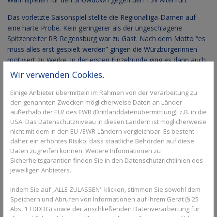
Das vorletzte Saisonspiel stellte die Regionalliga-Damen auf
eine harte Probe. Kein geringerer als der ungeschlagene
Spitzenreiter RB Regensburg war zu Gast. Nach dem Motto “es
muss alles erst gespielt werden” gingen die Würzburgerinnen
motiviert zu Werke. In der ersten Einzelrunde ging es dann auch
knapper als erwartet zu. Vor allem Alexandra Simeva hätte ihr
Wir verwenden Cookies.
Einzel wohl nach Hause gefahren, wäre da nicht eine falsche
Entscheidung der Schiedsrichterin gewesen. Simeva hatte sich
Einige Anbieter übermitteln im Rahmen von der Verarbeitung zu
den ersten Satz mit vollem Einsatz 7:5 erkämpft und war nahe
den genannten Zwecken möglicherweise Daten an Länder
außerhalb der EU/ des EWR (Drittlanddatenübermittlung), z.B. in die
dran, in Durchgang zwei auf die Siegerstraße einzubiegen. Beim
USA. Das Datenschutzniveau in diesen Ländern ist möglicherweise
Stand von 3:2 und Breakball zum 4:2 fiel ein von ihre
nicht mit dem in den EU-/EWR-Ländern vergleichbar. Es besteht
geschlagener Ball hörbar auf die Linie, wurde aber von der
daher ein erhöhtes Risiko, dass staatliche Behörden auf diese
Schiedsrichterin aus gegeben, obwohl ein Abdruck zu sehen war.
Daten zugreifen können. Weitere Informationen zu
Das zog Simeva vorübergehend den Stecker und sie verlor
Sicherheitsgarantien finden Sie in den Datenschutzrichtlinien des
diesen Satz ohne ein weiteres Spiel zu machen. Aber im Match-
jeweiligen Anbieters.
Tiebreak lieferte sie sich mit Mira Stegmann ein Kopf-an-Kopf-
Rennen, das sie knapp mit 9:7 verlor.
Indem Sie auf „ALLE ZULASSEN" klicken, stimmen Sie sowohl dem
Speichern und Abrufen von Informationen auf Ihrem Gerät (§ 25
Auch Josie Holderbach war nicht chancenlos. Besonders im
Abs. 1 TDDDG) sowie der anschließenden Datenverarbeitung für
zweiten Satz lag sie vorne, musste dann in den Satz-Tie-Break,