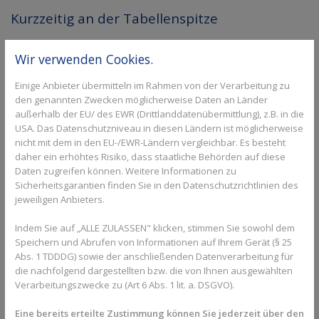
Kurzzeitig an der Tabellenspitze
Das zweite Doppelspieltag-Wochenende verlief für die 1. Herren
Wir verwenden Cookies.
in der Regionalliga Südost mit Licht und Schatten. Nach der
Begegnung beim TC Rot-Blau Regensburg erklomm das Team
Einige Anbieter übermitteln im Rahmen von der Verarbeitung zu
um Mannschaftsführer Julius Gold mit dem 7:2-Sieg gleich mal
den genannten Zwecken möglicherweise Daten an Länder
die Tabellenspitze. Es lief bis dato alles rund. Doch dann kam der
außerhalb der EU/ des EWR (Drittlanddatenübermittlung), z.B. in die
erste Dämpfer, der die Mannschaft bei ihrem zweiten Heimspiel
USA. Das Datenschutzniveau in diesen Ländern ist möglicherweise
mit der nicht einkalkulierten 3:6 Niederlage gegen den TC
nicht mit dem in den EU-/EWR-Ländern vergleichbar. Es besteht
Schießgraben Augsburg ereilte.
daher ein erhöhtes Risiko, dass staatliche Behörden auf diese
Daten zugreifen können. Weitere Informationen zu
Kein Glück mit den Match-Tiebreaks
Sicherheitsgarantien finden Sie in den Datenschutzrichtlinien des
jeweiligen Anbieters.
Gleich dreimal hatte die Mannschaft Pech in den Einzeln, denn
drei Match-Tiebreaks gingen verloren, die auf der Habenseite
Indem Sie auf „ALLE ZULASSEN" klicken, stimmen Sie sowohl dem
locker den Gesamtsieg bedeutet hätten. So hieß es aber nach
Speichern und Abrufen von Informationen auf Ihrem Gerät (§ 25
den einzigen Siegen von Vladyslav Orlov (im Bild) und Benjamin
Abs. 1 TDDDG) sowie der anschließenden Datenverarbeitung für
Winter-Lopez nach den Einzeln 2:4 und wieder hätten alle drei
die nachfolgend dargestellten bzw. die von Ihnen ausgewählten
Doppel – wie schon im ersten Spiel – gewonnen werden
Verarbeitungszwecke zu (Art 6 Abs. 1 lit. a. DSGVO).
müssen. Ein eher unrealistisches Unterfangen. Auch hier fiel der
Eine bereits erteilte Zustimmung können Sie jederzeit über den
Match-Tiebreak im Einser-Doppel erneut an die Gegner, was alle