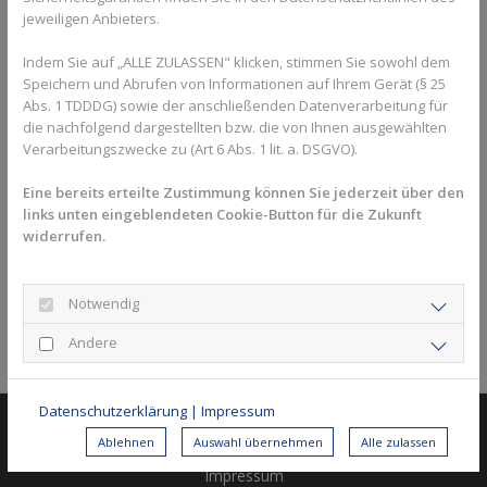
jeweiligen Anbieters.
Bericht über die Saison von Mannschaftsführer Maximilian
Indem Sie auf „ALLE ZULASSEN" klicken, stimmen Sie sowohl dem
Rost:
Speichern und Abrufen von Informationen auf Ihrem Gerät (§ 25
Die Saison hat sehr gut angefangen mit einem 7:2 Sieg gegen
Abs. 1 TDDDG) sowie der anschließenden Datenverarbeitung für
die nachfolgend dargestellten bzw. die von Ihnen ausgewählten
TSV Kleinrinderfeld 2. Die Siegesserie hat dann bis zum Spiel
Verarbeitungszwecke zu (Art 6 Abs. 1 lit. a. DSGVO).
5ten Spiel gegen TC Mainstockheim angedauert. Dieses Spiel
haben wir leider auf Grund einer durch viele Krankheitsfälle
Eine bereits erteilte Zustimmung können Sie jederzeit über den
geschwächten Mannschaft 4:5 verloren. Eine weitere Niederlage
links unten eingeblendeten Cookie-Button für die Zukunft
mussten wir im Spitzenspiel gegen TC Rot-Weiß Gerbrunn 3
widerrufen.
einstecken.
Insgesamt waren wir aber erfolgreich und vor allem die noch
etwas unerfahreneren Spieler konnten Positives mitnehmen.
Notwendig
Andere
Zurück zur Übersicht
Datenschutzerklärung
|
Impressum
© 2026 Tennisclub Weiß-Blau Würzburg e.V.
Ablehnen
Auswahl übernehmen
Alle zulassen
Impressum